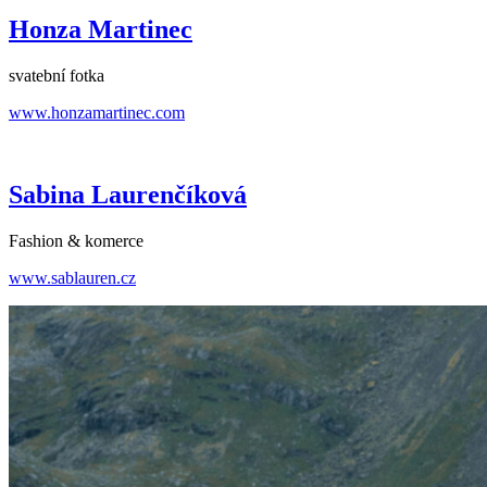
Honza Martinec
svatební fotka
www.honzamartinec.com
Sabina Laurenčíková
Fashion & komerce
www.sablauren.cz