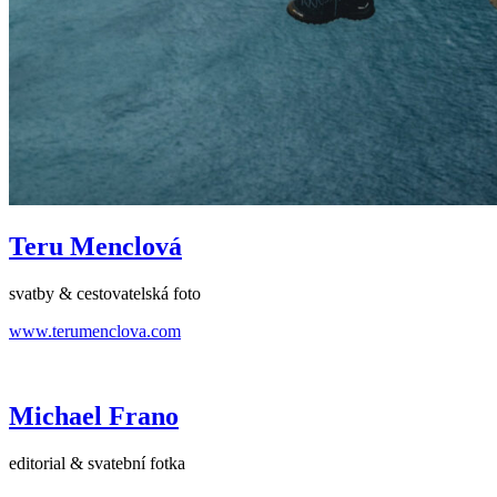
Teru Menclová
svatby & cestovatelská foto
www.terumenclova.com
Michael Frano
editorial & svatební fotka