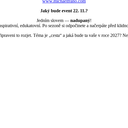
www.michaelfrano.com
Jaký bude event 22. 11.?
Jedním slovem —
nadupaný
!
nspirativní, edukatovní. Po sezoně si odpočinete a načerpáte před klidn
praveni to rozjet. Téma je „cesta“ a jaká bude ta vaše v roce 2027? Nec