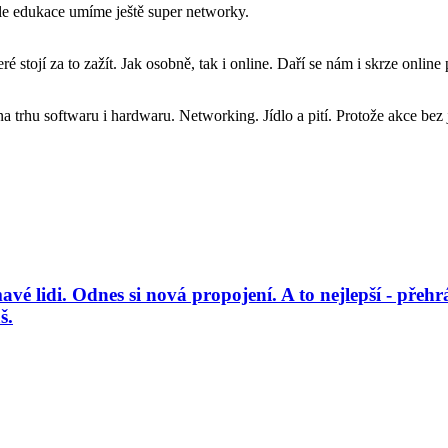
dle edukace umíme ještě super networky.
é stojí za to zažít. Jak osobně, tak i online. Daří se nám i skrze onlin
trhu softwaru i hardwaru. Networking. Jídlo a pití. Protože akce bez jíd
é lidi. Odnes si nová propojení. A to nejlepší - přehrá
š.