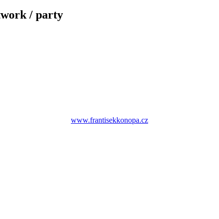
twork / party
www.frantisekkonopa.cz