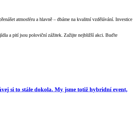
e přenášet atmosféru a hlavně – dbáme na kvalitní vzdělávání. Investice
la a pití jsou poloviční zážitek. Zažijte nejbližší akci. Buďte
vej si to stále dokola. My jsme totiž hybridní event,