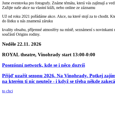
Jsme eventovka pro fotografy. Známe témáta, která vás zajímají a ve
Zažijte naše akce na vlastní kůži, nebo online ze záznamu
Už od roku 2021 pořádáme akce. Akce, na které stojí za to chodit. Kter
do lístku u nás znamená záruku
kvality obsahu, příjemné atmosféry na místě, seznámení s novinkami na 
součástí Origins rodiny.
Neděle 22.11. 2026
ROYAL theatre, Vinohrady start 13:00-0:00
Posezónní network, kde se i něco dozvíš
Přijď uzařít sezonu 2026. Na Vinohrady. Potkej zajímav
na kterém ti nic neuteče - i když se třeba někde zakecá
to chci