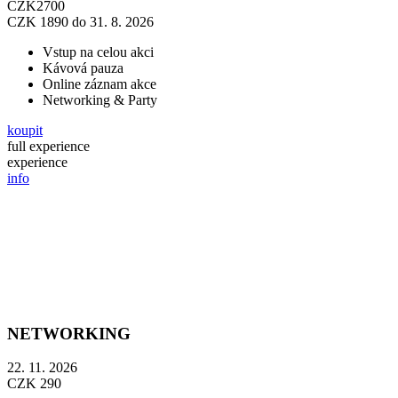
CZK
2700
CZK
1890
do 31. 8. 2026
Vstup na celou akci
Kávová pauza
Online záznam akce
Networking & Party
koupit
full experience
experience
info
Celý tenhle zážitek si můžete užít i z pohodlí dom
NETWORKING
22. 11. 2026
CZK
290